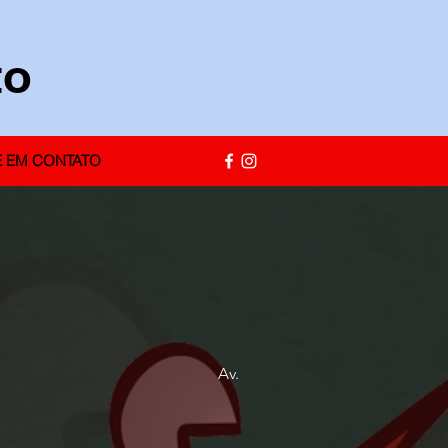
to
E EM CONTATO
 - SEDE COCÓ Av.