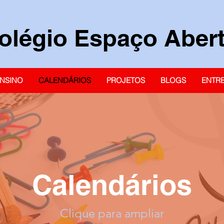
olégio Espaço Aber
NSINO
CALENDÁRIOS
PROJETOS
BLOGS
ENTR
Calendários
Clique para ampliar